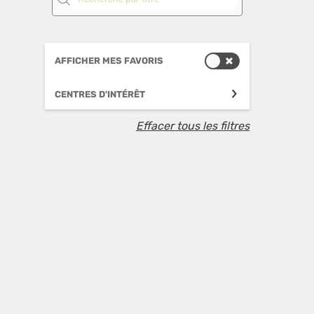
AFFICHER MES FAVORIS
Ma
él
CENTRES D'INTÉRÊT
Co
sa
Effacer tous les filtres
tê
Co
Él
te
te
4 a
Ma