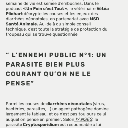
semaine de vie est semée d'embûches. Dans le 
podcast 
« Un Foin c’est Tout »
, le vétérinaire 
Vétéa 
Plichart 
décrypte les causes et les enjeux des 
diarrhées néonatales, en partenariat avec 
MSD 
Santé Animale.
 Au-delà du simple conseil 
technique, c’est toute la stratégie de protection du 
troupeau qui se trouve questionnée.
“ L’ENNEMI PUBLIC N°1: UN 
PARASITE BIEN PLUS 
COURANT QU’ON NE LE 
PENSE” 
Parmi les causes de
 diarrhées néonatales
 (virus, 
bactéries, parasites,...) un agent pathogène domine 
largement le tableau, et ce n’est pas toujours celui 
 l’ANSES
auquel on pense en premier. Selon
, le 
parasite
 Cryptosporidium 
est responsable à lui 