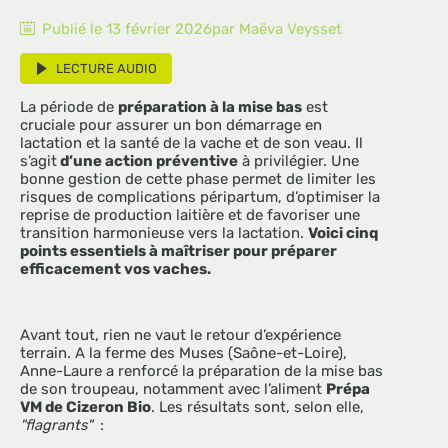
Publié le
13 février 2026
par
Maëva
Veysset
LECTURE AUDIO
La période de 
préparation à la mise bas
 est 
cruciale pour assurer un bon démarrage en 
lactation et la santé de la vache et de son veau. Il 
s’agit
 d’une action préventive
 à privilégier. Une 
bonne gestion de cette phase permet de limiter les 
risques de complications péripartum, d’optimiser la 
reprise de production laitière et de favoriser une 
transition harmonieuse vers la lactation. 
Voici cinq 
points essentiels à maîtriser pour préparer 
efficacement vos vaches.
Avant tout, rien ne vaut le retour d’expérience 
terrain. A la ferme des Muses (Saône-et-Loire), 
Anne-Laure a renforcé la préparation de la mise bas 
de son troupeau, notamment avec l’aliment 
Prépa 
VM de Cizeron Bio
. Les résultats sont, selon elle, 
"flagrants"
  : 