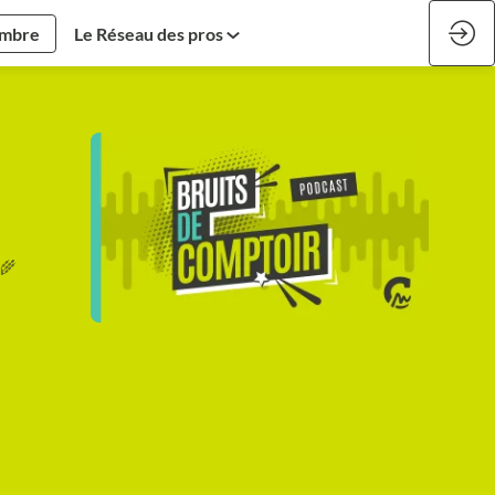
embre
Le Réseau des pros
‍🌾