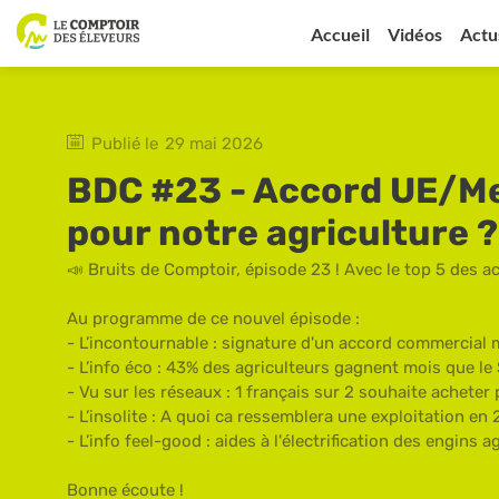
Accueil
Vidéos
Actu
Publié le
29 mai 2026
BDC #23 - Accord UE/Mex
pour notre agriculture ?
📣 Bruits de Comptoir, épisode 23 ! Avec le top 5 des act
Au programme de ce nouvel épisode :
- L’incontournable : signature d'un accord commercial
- L’info éco : 43% des agriculteurs gagnent mois que le
- Vu sur les réseaux : 1 français sur 2 souhaite acheter p
- L’insolite : A quoi ca ressemblera une exploitation en
- L’info feel-good : aides à l'électrification des engins a
Bonne écoute !