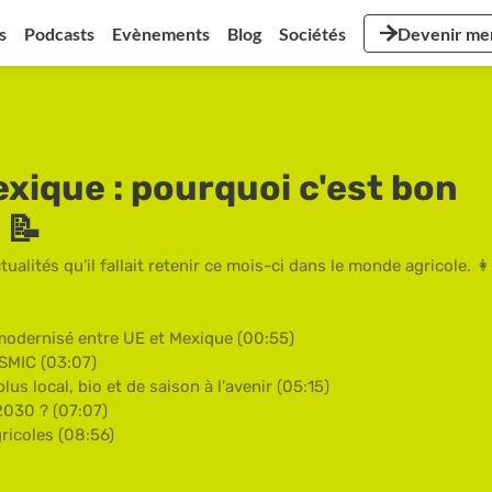
s
Podcasts
Evènements
Blog
Sociétés
Devenir m
ique : pourquoi c'est bon
 📝
ualités qu’il fallait retenir ce mois-ci dans le monde agricole. 👩
 modernisé entre UE et Mexique (00:55)
 SMIC (03:07)
lus local, bio et de saison à l'avenir (05:15)
 2030 ? (07:07)
gricoles (08:56)