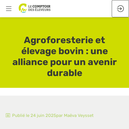
Agroforesterie et
élevage bovin : une
alliance pour un avenir
durable
Publié le
24 juin 2025
par
Maëva
Veysset