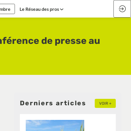
embre
Le Réseau des pros
nférence de presse au
Derniers articles
VOIR +